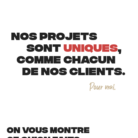
NOS PROJETS
SONT
UNIQUES
,
COMME CHACUN
DE NOS CLIENTS.
P
o
u
r
v
r
a
i
.
ON VOUS MONTRE