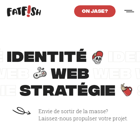
On jase?
Retour au site web
IDENTITÉ
IDENTITÉ
WEB
WEB
STRATÉGIE
STRATÉGIE
Envie de sortir de la masse?
Laissez-nous propulser votre projet.