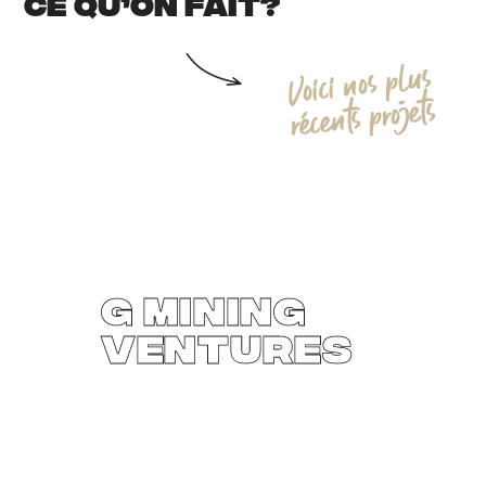
CE QU’ON FAIT?
s
u
l
p
s
o
n
ON S’APPELLE
i
c
i
o
V
s
t
e
j
o
r
p
s
t
n
ON DÉJEUNE?
e
c
é
r
Bonjour, je m’appelle
G Mining
Ventures
Vous pouvez me contacter au